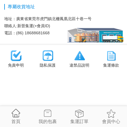
專屬收貨地址
地址：
廣東省東莞市虎門鎮北栅鳳凰北區十巷一号
聯絡人:新晉集運(+會員ID)
電話：(86) 18688681668
免責申明
隐私保護
違禁品說明
集運條款
首頁
我的包裹
集運訂單
會員中心